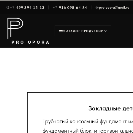
Каталог и услуги PRO OPORA — опоры 
+7
499 394-15-13
+7
916 098-64-84
pro-opora@mail.ru
Главная
Услуги
О компании
Новости
КАТАЛОГ ПРОДУКЦИИ
Контакты
PRO OPORA
Закладные дет
Трубчатый консольный фундамент им
фундаментный блок, и горизонтальн