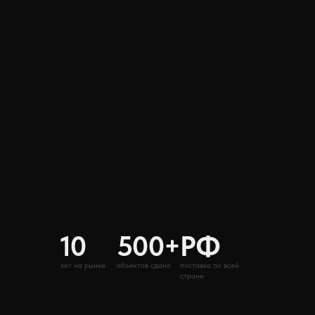
10
500+
РФ
лет на рынке
объектов сдано
поставка по всей
стране