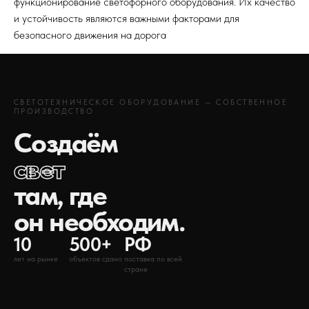
функционирование светофорного оборудования. Их качество
и устойчивость являются важными факторами для
безопасного движения на дорога
СВЕТОТЕХНИЧЕСКОЕ ОБОРУДОВАНИЕ — СОБСТВЕННОЕ
ПРОИЗВОДСТВО
Создаём
свет
там, где
он необходим.
10
500+
РФ
лет на рынке
объектов сдано
поставка по всей
стране