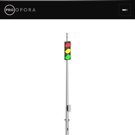
Каталог и услуги PRO OPORA — опоры 
OPORA
PRO
Главная
Услуги — монтаж, поставка, производство опор освещени
Силовые трубчатые опоры ОС ОСп ОСф
Несиловые трубчатые опоры освещения
Силовые граненые опоры СФГ СПГ ОГС
Несиловые граненые опоры НФГ ОГК
Силовые круглоконические опоры ОККС СФК
Несиловые круглоконические опоры НФК ОКК
Складывающиеся опоры П-ФГ ОГКС
Высокомачтовые опоры освещения
Парковые опоры освещения
Временные опоры освещения БО
Кронштейны консольные
Закладные детали фундамента ЗДФ ФМ ФБ
Молниеотводы МОГК МОТ
Цоколь стеклопластиковый
Осветительные комплексы
О компании
Новости
Контакты