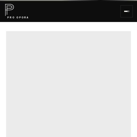
Каталог и услуги PRO OPORA — опоры 
Главная
PRO OPORA
Услуги
О компании
Новости
Контакты