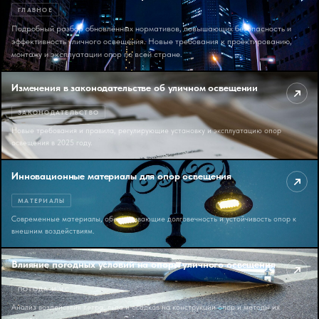
ГЛАВНОЕ
Подробный разбор обновлённых нормативов, повышающих безопасность и
эффективность уличного освещения. Новые требования к проектированию,
монтажу и эксплуатации опор по всей стране.
Изменения в законодательстве об уличном освещении
ЗАКОНОДАТЕЛЬСТВО
Новые требования и правила, регулирующие установку и эксплуатацию опор
освещения в 2025 году.
Инновационные материалы для опор освещения
МАТЕРИАЛЫ
Современные материалы, обеспечивающие долговечность и устойчивость опор к
внешним воздействиям.
Влияние погодных условий на опоры уличного освещения
ПОГОДА И ЧС
Анализ воздействия ветра, льда и осадков на конструкции опор и методы их