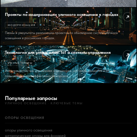
защиты.
Проекты по модернизации уличного освещения в городах
МОДЕРНИЗАЦИЯ
Планы и результаты реализации проектов по обновлению систем уличного
освещения в российских городах.
Технологии для умных опор: IoT и системы управления
УМНЫЕ ОПОРЫ
Интеграция систем управления освещением, датчиков движения и IoT для
повышения энергоэффективности городов.
Популярные запросы
УЛИЧНОЕ ОСВЕЩЕНИЕ · КЛЮЧЕВЫЕ ТЕМЫ
ОПОРЫ ОСВЕЩЕНИЯ
опоры уличного освещения
металлические опоры для фонарей