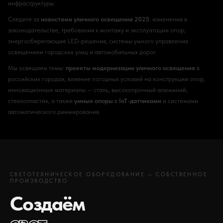
инфраструктуры.
Следите за
новостями уличного освещения 2025
: изменения в
законодательстве, требования к монтажу и эксплуатации опор,
энергосберегающие LED-решения, системы умного управления
освещением городских улиц и автомобильных дорог.
Мы освещаем темы:
проекты модернизации уличного освещения
в
российских городах, влияние погодных условий на конструкции опор,
инновационные материалы — сталь, высокопрочный алюминий,
стеклопластик, а также
умные опоры с IoT-датчиками
и системами
автоматического диммирования.
СВЕТОТЕХНИЧЕСКОЕ ОБОРУДОВАНИЕ — СОБСТВЕННОЕ
ПРОИЗВОДСТВО
Создаём
свет