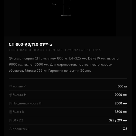
СП-800-9,0/11,0-01**-ц
СИЛОВАЯ ПРЯМОСТОЯЧНАЯ ТРУБЧАТАЯ ОПОРА
Флагман серии СП с усилием 800 кг. D1=325 мм, D2=219 мм, высота
9000 мм, вылет 3500 мм. Для аэропортов, портов, нефтегазовых
объектов. Масса 752 кг. Гарантия покрытия 30 лет.
Усилие P
800 кг
Высота H
9000 мм
Подземная часть h1
2000 мм
Вылет h
3500 мм
D1 / D2
325 / 219 мм
Кронштейн
О3