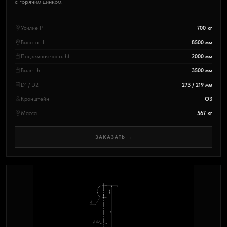
с горячим цинком.
Усилие P
700 кг
Высота H
8500 мм
Подземная часть h1
2000 мм
Вылет h
3500 мм
D1 / D2
273 / 219 мм
Кронштейн
О3
Масса
567 кг
→
ЗАКАЗАТЬ