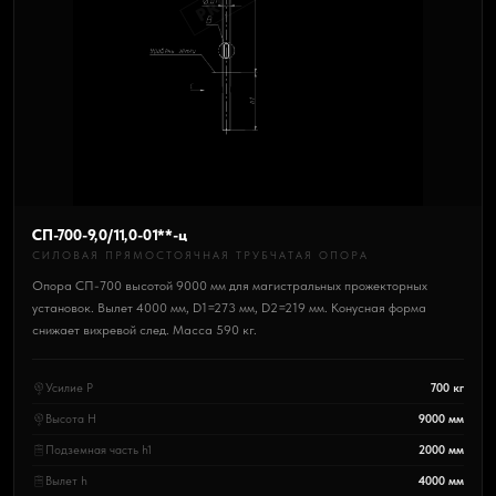
СП-700-9,0/11,0-01**-ц
СИЛОВАЯ ПРЯМОСТОЯЧНАЯ ТРУБЧАТАЯ ОПОРА
Опора СП-700 высотой 9000 мм для магистральных прожекторных
установок. Вылет 4000 мм, D1=273 мм, D2=219 мм. Конусная форма
снижает вихревой след. Масса 590 кг.
Усилие P
700 кг
Высота H
9000 мм
Подземная часть h1
2000 мм
Вылет h
4000 мм