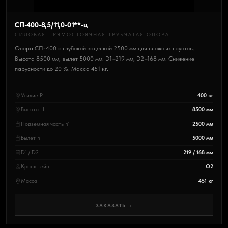
СП-400-8,5/11,0-01**-ц
СИЛОВАЯ ПРЯМОСТОЯЧНАЯ ТРУБЧАТАЯ ОПОРА
Опора СП-400 с глубокой заделкой 2500 мм для сложных грунтов.
Высота 8500 мм, вылет 5000 мм. D1=219 мм, D2=168 мм. Снижение
парусности до 20 %. Масса 451 кг.
Усилие P
400 кг
Высота H
8500 мм
Подземная часть h1
2500 мм
Вылет h
5000 мм
D1 / D2
219 / 168 мм
Кронштейн
О2
Масса
451 кг
→
ЗАКАЗАТЬ