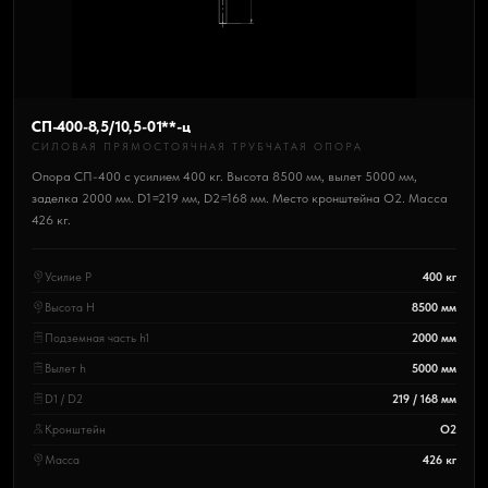
СП-400-8,5/10,5-01**-ц
СИЛОВАЯ ПРЯМОСТОЯЧНАЯ ТРУБЧАТАЯ ОПОРА
Опора СП-400 с усилием 400 кг. Высота 8500 мм, вылет 5000 мм,
заделка 2000 мм. D1=219 мм, D2=168 мм. Место кронштейна О2. Масса
426 кг.
Усилие P
400 кг
Высота H
8500 мм
Подземная часть h1
2000 мм
Вылет h
5000 мм
D1 / D2
219 / 168 мм
Кронштейн
О2
Масса
426 кг