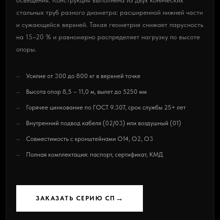
освещения. Конструкция выполнена из двух конических
стальных труб разного диаметра: расширенной нижней части
и сужающейся верхней. Такая геометрия снижает парусность
на 15–20 % и равномерно распределяет нагрузку по высоте
опоры.
Усилие от 300 до 800 кг в верхней точке
Высота опор 8,5 – 11,0 м, вылет до 5250 мм
Горячее цинкование по ГОСТ 9.307, срок службы 25+ лет
Внутренний подвод кабеля (02/03) или воздушный (01)
Совместимость с кронштейнами О14, О2, О3
Полная комплектация: паспорт, сертификат, КМД
→
ЗАКАЗАТЬ СЕРИЮ СП