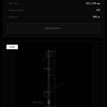
D1 / D2
273 / 219 мм
Кронштейн
О3
Масса
590 кг
→
ЗАКАЗАТЬ
ТОП
PRO OPORA