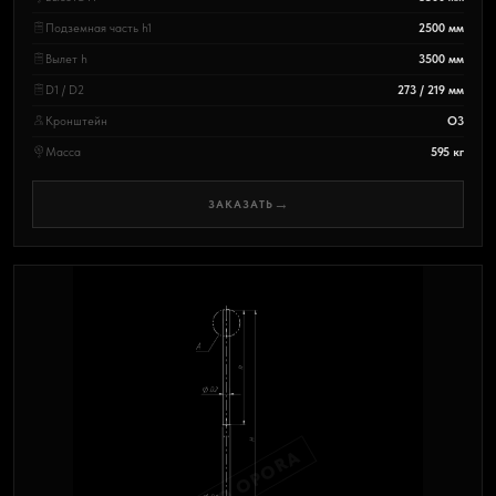
Подземная часть h1
2500 мм
Вылет h
3500 мм
D1 / D2
273 / 219 мм
Кронштейн
О3
Масса
595 кг
→
ЗАКАЗАТЬ
PRO OPORA