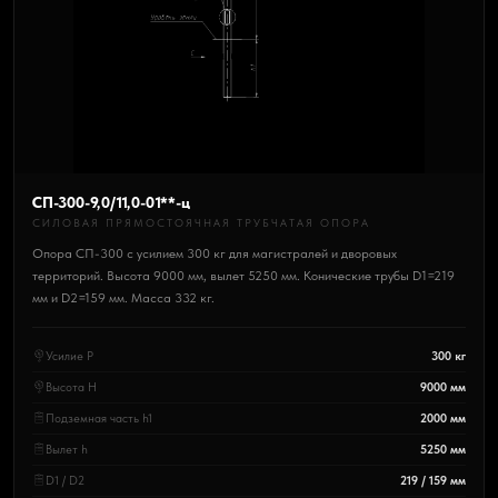
СП-300-9,0/11,0-01**-ц
СИЛОВАЯ ПРЯМОСТОЯЧНАЯ ТРУБЧАТАЯ ОПОРА
Опора СП-300 с усилием 300 кг для магистралей и дворовых
территорий. Высота 9000 мм, вылет 5250 мм. Конические трубы D1=219
мм и D2=159 мм. Масса 332 кг.
Усилие P
300 кг
Высота H
9000 мм
Подземная часть h1
2000 мм
Вылет h
5250 мм
D1 / D2
219 / 159 мм