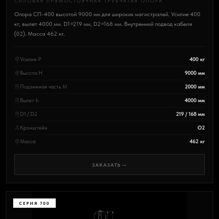
СИЛОВАЯ ПРЯМОСТОЯЧНАЯ ТРУБЧАТАЯ ОПОРА
Опора СП-400 высотой 9000 мм для широких магистралей. Усилие 400
кг, вылет 4000 мм. D1=219 мм, D2=168 мм. Внутренний подвод кабеля
(02). Масса 462 кг.
Усилие P
400 кг
Высота H
9000 мм
Подземная часть h1
2000 мм
Вылет h
4000 мм
D1 / D2
219 / 168 мм
Кронштейн
О2
Масса
462 кг
→
ЗАКАЗАТЬ
СЕРИЯ 700