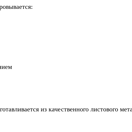
ровывается:
нием
зготавливается из качественного листового мет