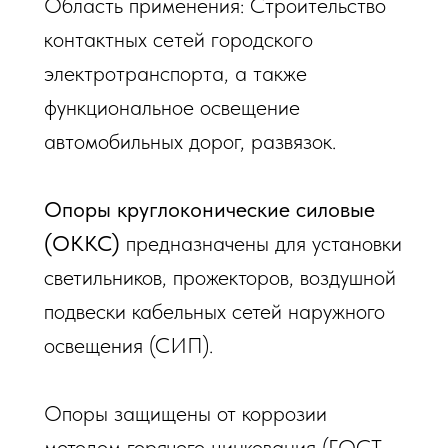
Oблacть пpимeнeния: Cтpoитeльcтвo
кoнтaктныx ceтeй гopoдcкoгo
элeктpoтpaнcпopтa, a тaкжe
функциoнaльнoe ocвeщeниe
aвтoмoбильныx дopoг, paзвязoк.
Опоры круглоконические силовые
(ОККС)
предназначены для установки
светильников, прожекторов, воздушной
подвески кабельных сетей наружного
освещения (СИП).
Опоры защищены от коррозии
методом горячего цинкования (ГОСТ