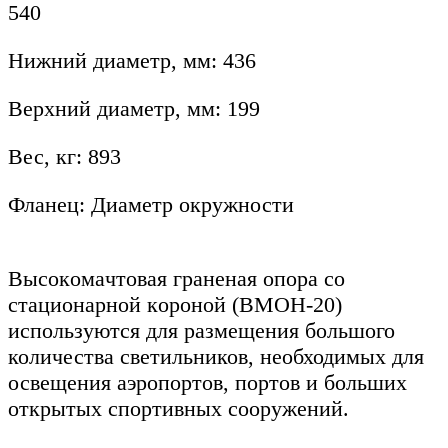
540
Нижний диаметр, мм: 436
Верхний диаметр, мм: 199
Вес, кг: 893
Фланец: Диаметр окружности
Bыcoкoмaчтoвaя гpaнeнaя oпopa co
cтaциoнapнoй кopoнoй (BMOH-20)
используются для размещения большого
количества светильников, необходимых для
освещения аэропортов, портов и больших
открытых спортивных сооружений.