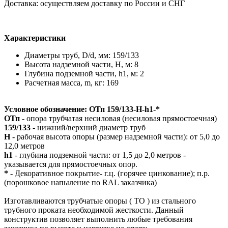
Доставка: осуществляем доставку по России и СНГ
Характеристики
Диаметры труб, D/d, мм: 159/133
Высота надземной части, H, м: 8
Глубина подземной части, h1, м: 2
Расчетная масса, m, кг: 169
Условное обозначение: ОТп 159/133-Н-h1-*
ОТп
- опора трубчатая несиловая (несиловая прямостоечная)
159/133
- нижний/верхний диаметр труб
Н
- рабочая высота опоры (размер надземной части): от 5,0 до
12,0 метров
h1
- глубина подземной части: от 1,5 до 2,0 метров -
указывается для прямостоечных опор.
*
- Декоративное покрытие- г.ц. (горячее цинкование); п.р.
(порошковое напыление по RAL заказчика)
Изготавливаются трубчатые опоры ( ТО ) из стального
трубного проката необходимой жесткости. Данный
конструктив позволяет выполнить любые требования